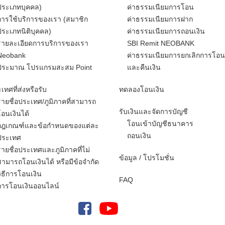
ประเภทบุคคล)
ค่าธรรมเนียมการโอน
การใช้บริการของเรา (สมาชิก
ค่าธรรมเนียมการฝาก
ประเภทนิติบุคคล)
ค่าธรรมเนียมการถอนเงิน
รายละเอียดการบริการของเรา
SBI Remit NEOBANK
Neobank
ค่าธรรมเนียมการยกเลิกการโอน
ประมาณ โปรแกรมสะสม Point
และคืนเงิน
เทศที่ส่งหรือรับ
ทดลองโอนเงิน
รายชื่อประเทศ/ภูมิภาคที่สามารถ
รับเงินและจัดการบัญชี
โอนเงินได้
โอนเข้าบัญชีธนาคาร
กฎเกณฑ์และข้อกำหนดของแต่ละ
ถอนเงิน
ประเทศ
รายชื่อประเทศและภูมิภาคที่ไม่
ข้อมูล / โปรโมชั่น
สามารถโอนเงินได้ หรือมีข้อจำกัด
วิธีการโอนเงิน
FAQ
การโอนเงินออนไลน์