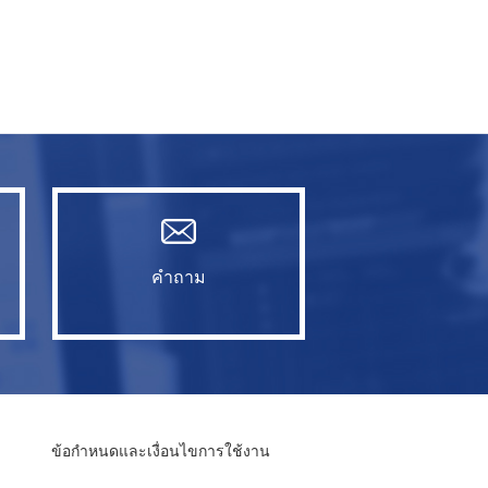
คำถาม
ข้อกำหนดและเงื่อนไขการใช้งาน