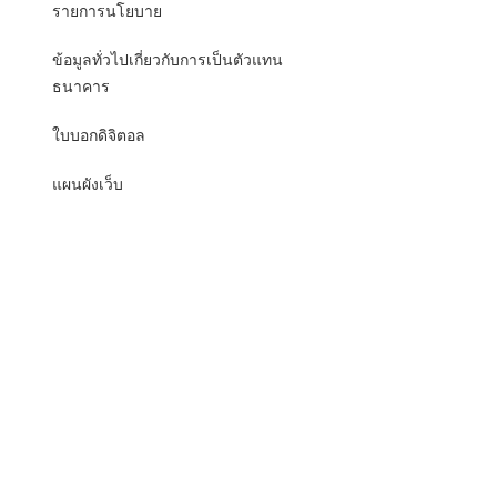
รายการนโยบาย
ข้อมูลทั่วไปเกี่ยวกับการเป็นตัวแทน
ธนาคาร
ใบบอกดิจิตอล
แผนผังเว็บ