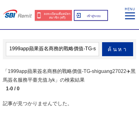
ลงทะเบียนเพื่อสมัคร
เข้าสู่ระบบ
สมาชิก (ฟรี)
ค้นหา
「1999app蘋果簽名商務的戰略價值-TG-shiguang27022✈️黑
馬簽名服務平臺充值.lyk」の検索結果
1-0 / 0
記事が見つかりませんでした。