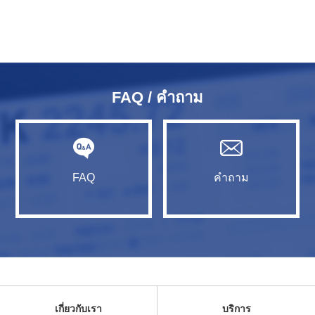
FAQ / คำถาม
FAQ
คำถาม
เกี่ยวกับเรา
บริการ