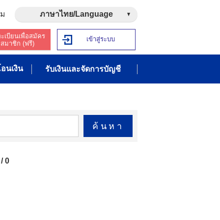
าม
ภาษาไทย/Language
ะเบียนเพื่อสมัคร
เข้าสู่ระบบ
สมาชิก (ฟรี)
อนเงิน
รับเงินและจัดการบัญชี
ค้นหา
 / 0