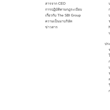
สารจาก CEO
การปฏิบัติตามกฎระเบียบ
เกี่ยวกับ The SBI Group
ความเป็นมาบริษัท
ข่าวสาร
ประ