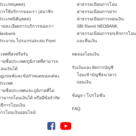
ประเภทบุคคล)
ค่าธรรมเนียมการโอน
การใช้บริการของเรา (สมาชิก
ค่าธรรมเนียมการฝาก
ประเภทนิติบุคคล)
ค่าธรรมเนียมการถอนเงิน
รายละเอียดการบริการของเรา
SBI Remit NEOBANK
Neobank
ค่าธรรมเนียมการยกเลิกการโอน
ประมาณ โปรแกรมสะสม Point
และคืนเงิน
เทศที่ส่งหรือรับ
ทดลองโอนเงิน
รายชื่อประเทศ/ภูมิภาคที่สามารถ
รับเงินและจัดการบัญชี
โอนเงินได้
โอนเข้าบัญชีธนาคาร
กฎเกณฑ์และข้อกำหนดของแต่ละ
ถอนเงิน
ประเทศ
รายชื่อประเทศและภูมิภาคที่ไม่
ข้อมูล / โปรโมชั่น
สามารถโอนเงินได้ หรือมีข้อจำกัด
วิธีการโอนเงิน
FAQ
การโอนเงินออนไลน์