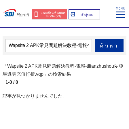
ลงทะเบียนเพื่อสมัคร
เข้าสู่ระบบ
สมาชิก (ฟรี)
ค้นหา
「Wapsite 2 APK常見問題解決教程-電報-tflianzhushou💫亞
馬遜雲充值打折.vqp」の検索結果
1-0 / 0
記事が見つかりませんでした。