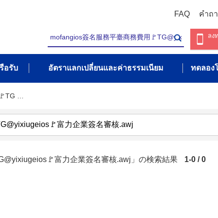
FAQ
คำถ
ลงท
รือรับ
อัตราแลกเปลี่ยนและค่าธรรมเนียม
ทดลองโ
TG …
G@yixiugeios🚩富力企業簽名審核.awj」の検索結果
1-0 / 0