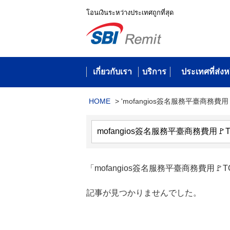
โอนเงินระหว่างประเทศถูกที่สุด
เกี่ยวกับเรา
บริการ
ประเทศที่ส่งห
HOME
>
'mofangios簽名服務平臺商務費用
「mofangios簽名服務平臺商務費用🚩T
記事が見つかりませんでした。