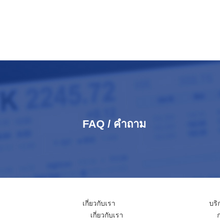
FAQ / คำถาม
เกี่ยวกับเรา
บริ
เกี่ยวกับเรา