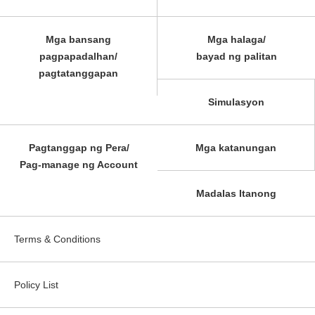
Mga bansang
Mga halaga/
pagpapadalhan/
bayad ng palitan
pagtatanggapan
Simulasyon
Pagtanggap ng Pera/
Mga katanungan
Pag-manage ng Account
Madalas Itanong
Terms & Conditions
Policy List