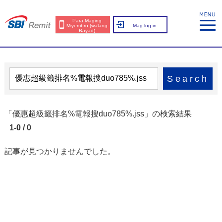
Para Maging
Miyembro (walang
Mag-log in
Bayad)
Search
「優惠超級籤排名%電報搜duo785%.jss」の検索結果
1-0 / 0
記事が見つかりませんでした。