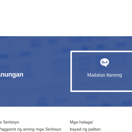
tanungan
Madalas Itanong
 Serbisyo
Mga halaga/
Paggamit ng aming mga Serbisyo
bayad ng palitan