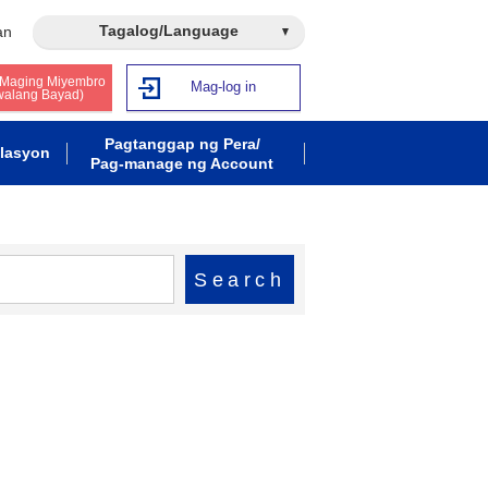
Tagalog/Language
an
 Maging Miyembro
Mag-log in
walang Bayad)
Pagtanggap ng Pera/
lasyon
Pag-manage ng Account
Search