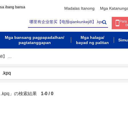
 sa ibang bansa
Madalas Itanong
Mga Katanung
Para
(
Mga bansang pagpapadalhan/
Mga halaga/
Simu
pagtatanggapan
bayad ng palitan
i8】 …
】.kpq」の検索結果
1-0 / 0