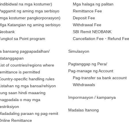
(indibidwal na mga kostumer)
Mga halaga ng palitan
Paggamit ng aming mga serbisyo
Remittance Fee
(mga kostumer pangkorporasyon)
Deposit Fee
Mga Katangian ng aming serbisyo
Withdrawal Fee
Neobank
SBI Remit NEOBANK
Tungkol sa Point program
Cancellation Fee・Refund Fe
a bansang pagpapadalhan/
Simulasyon
gtatanggapan
Pagtanggap ng Pera/
List of countries/regions where
Pag-manage ng Account
remittance is permitted
Pag-transfer sa bank account
Country-specific handling rules
Withdrawals
Listahan ng mga bansa/rehiyon
kung saan hindi maaaring
Impormasyon / kampanya
magpadala o may mga
restriksiyon
Madalas Itanong
Madadaling paraan ng pag-remit
Online Remittance