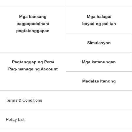
Mga bansang
Mga halaga/
pagpapadalhan/
bayad ng palitan
pagtatanggapan
Simulasyon
Pagtanggap ng Pera/
Mga katanungan
Pag-manage ng Account
Madalas Itanong
Terms & Conditions
Policy List