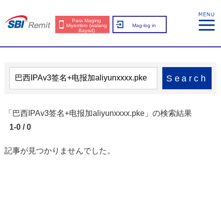
Para Maging
Miyembro (walang
Mag-log in
Bayad)
Search
「巴西IPAv3签名+电报加aliyunxxxx.pke」の検索結果
1-0 / 0
記事が見つかりませんでした。