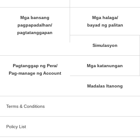
Mga bansang
Mga halaga/
pagpapadalhan/
bayad ng palitan
pagtatanggapan
Simulasyon
Pagtanggap ng Pera/
Mga katanungan
Pag-manage ng Account
Madalas Itanong
Terms & Conditions
Policy List