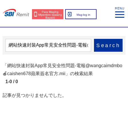
Para Maging
Miyembro (walang
Mag-log in
Bayad)
Search
「網站快速封裝App常見安全性問題-電報@wangcaimdmbo
🍎caishen678蘋果簽名官方.mii」の検索結果
1-0 / 0
記事が見つかりませんでした。