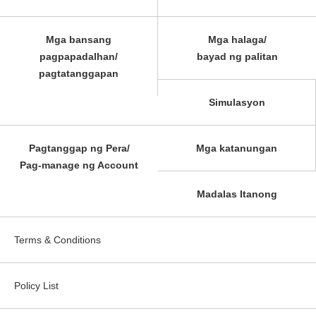
Mga bansang
Mga halaga/
pagpapadalhan/
bayad ng palitan
pagtatanggapan
Simulasyon
Pagtanggap ng Pera/
Mga katanungan
Pag-manage ng Account
Madalas Itanong
Terms & Conditions
Policy List