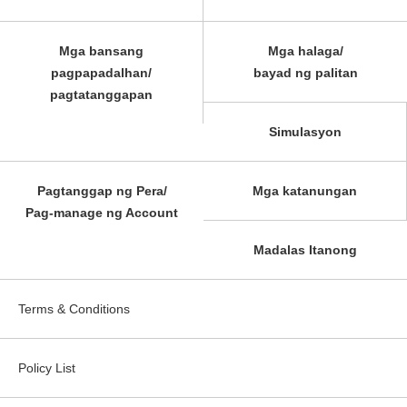
Mga bansang
Mga halaga/
pagpapadalhan/
bayad ng palitan
pagtatanggapan
Simulasyon
Pagtanggap ng Pera/
Mga katanungan
Pag-manage ng Account
Madalas Itanong
Terms & Conditions
Policy List