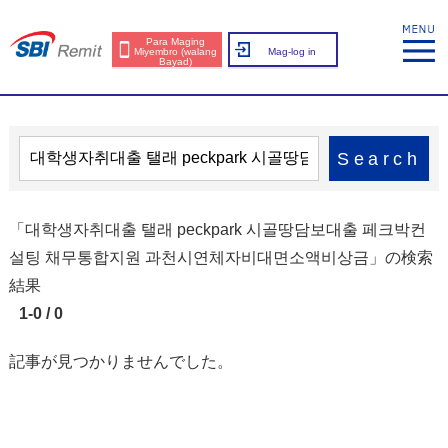
Para Maging
Miyembro (walang
Mag-log in
Bayad)
Search
「대학생자취대출 탤래 peckpark 시골땅담보대출 페크박컨
설팅 채무통합지원 과천시연체자비대면소액비상금」の検索
結果
1-0 / 0
記事が見つかりませんでした。