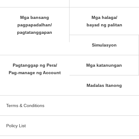
Mga bansang
Mga halaga/
pagpapadalhan/
bayad ng palitan
pagtatanggapan
Simulasyon
Pagtanggap ng Pera/
Mga katanungan
Pag-manage ng Account
Madalas Itanong
Terms & Conditions
Policy List