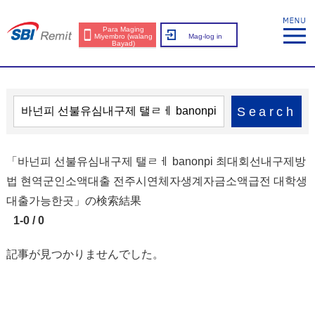
Para Maging
Miyembro (walang
Mag-log in
Bayad)
Search
「바넌피 선불유심내구제 탤ㄹㅔ banonpi 최대회선내구제방
법 현역군인소액대출 전주시연체자생계자금소액급전 대학생
대출가능한곳」の検索結果
1-0 / 0
記事が見つかりませんでした。