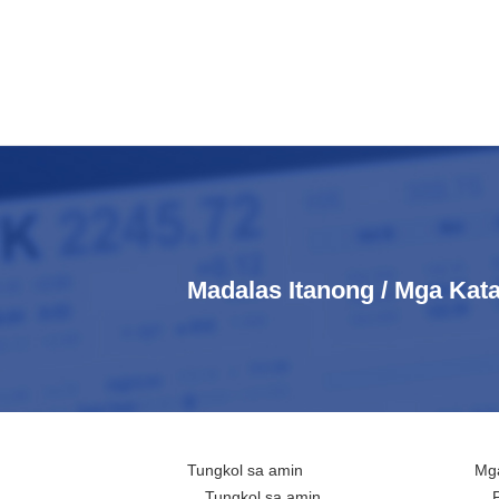
Madalas Itanong / Mga Ka
Tungkol sa amin
Mga
Tungkol sa amin