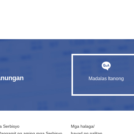
tanungan
Madalas Itanong
 Serbisyo
Mga halaga/
Paggamit ng aming mga Serbisyo
bayad ng palitan