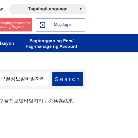
Tagalog/Language
an
 Maging Miyembro
Mag-log in
walang Bayad)
Pagtanggap ng Pera/
lasyon
Pag-manage ng Account
Search
대문구꿀정보알바일자리」の検索結果