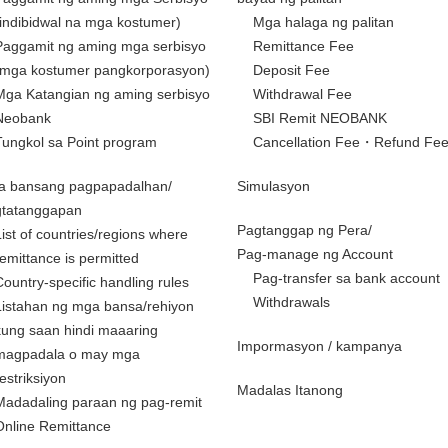
(indibidwal na mga kostumer)
Mga halaga ng palitan
Paggamit ng aming mga serbisyo
Remittance Fee
(mga kostumer pangkorporasyon)
Deposit Fee
Mga Katangian ng aming serbisyo
Withdrawal Fee
Neobank
SBI Remit NEOBANK
Tungkol sa Point program
Cancellation Fee・Refund Fe
a bansang pagpapadalhan/
Simulasyon
gtatanggapan
Pagtanggap ng Pera/
List of countries/regions where
Pag-manage ng Account
remittance is permitted
Pag-transfer sa bank account
Country-specific handling rules
Withdrawals
Listahan ng mga bansa/rehiyon
kung saan hindi maaaring
Impormasyon / kampanya
magpadala o may mga
restriksiyon
Madalas Itanong
Madadaling paraan ng pag-remit
Online Remittance