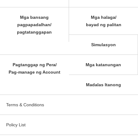
Mga bansang
Mga halaga/
pagpapadalhan/
bayad ng palitan
pagtatanggapan
Simulasyon
Pagtanggap ng Pera/
Mga katanungan
Pag-manage ng Account
Madalas Itanong
Terms & Conditions
Policy List