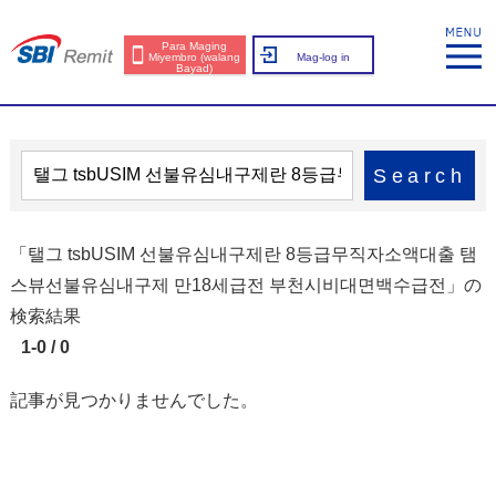
Para Maging
Miyembro (walang
Mag-log in
Bayad)
Search
「탤그 tsbUSIM 선불유심내구제란 8등급무직자소액대출 탬
스뷰선불유심내구제 만18세급전 부천시비대면백수급전」の
検索結果
1-0 / 0
記事が見つかりませんでした。