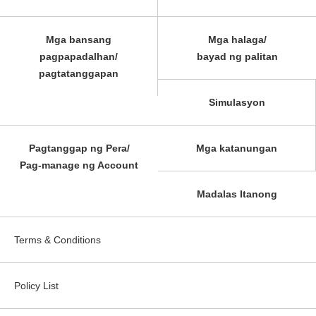
Mga bansang
Mga halaga/
pagpapadalhan/
bayad ng palitan
pagtatanggapan
Simulasyon
Pagtanggap ng Pera/
Mga katanungan
Pag-manage ng Account
Madalas Itanong
Terms & Conditions
Policy List