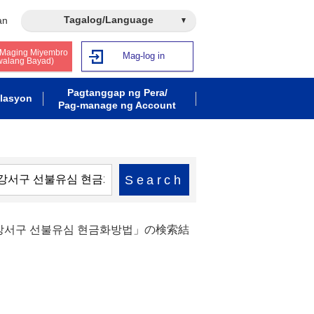
Tagalog/Language
an
 Maging Miyembro
Mag-log in
walang Bayad)
Pagtanggap ng Pera/
lasyon
Pag-manage ng Account
Search
 강서구 선불유심 현금화방법」の検索結