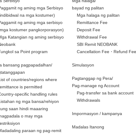
 Serbisyo
Mga halaga/
Paggamit ng aming mga Serbisyo
bayad ng palitan
(indibidwal na mga kostumer)
Mga halaga ng palitan
Paggamit ng aming mga serbisyo
Remittance Fee
(mga kostumer pangkorporasyon)
Deposit Fee
Mga Katangian ng aming serbisyo
Withdrawal Fee
Neobank
SBI Remit NEOBANK
Tungkol sa Point program
Cancellation Fee・Refund Fe
a bansang pagpapadalhan/
Simulasyon
gtatanggapan
Pagtanggap ng Pera/
List of countries/regions where
Pag-manage ng Account
remittance is permitted
Pag-transfer sa bank account
Country-specific handling rules
Withdrawals
Listahan ng mga bansa/rehiyon
kung saan hindi maaaring
Impormasyon / kampanya
magpadala o may mga
restriksiyon
Madalas Itanong
Madadaling paraan ng pag-remit