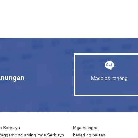
tanungan
Madalas Itanong
 Serbisyo
Mga halaga/
Paggamit ng aming mga Serbisyo
bayad ng palitan