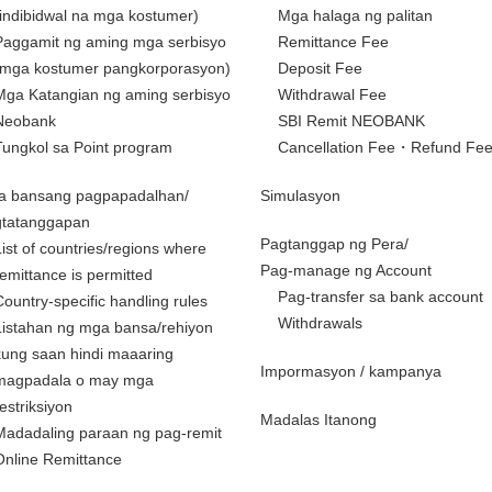
(indibidwal na mga kostumer)
Mga halaga ng palitan
Paggamit ng aming mga serbisyo
Remittance Fee
(mga kostumer pangkorporasyon)
Deposit Fee
Mga Katangian ng aming serbisyo
Withdrawal Fee
Neobank
SBI Remit NEOBANK
Tungkol sa Point program
Cancellation Fee・Refund Fe
a bansang pagpapadalhan/
Simulasyon
gtatanggapan
Pagtanggap ng Pera/
List of countries/regions where
Pag-manage ng Account
remittance is permitted
Pag-transfer sa bank account
Country-specific handling rules
Withdrawals
Listahan ng mga bansa/rehiyon
kung saan hindi maaaring
Impormasyon / kampanya
magpadala o may mga
restriksiyon
Madalas Itanong
Madadaling paraan ng pag-remit
Online Remittance