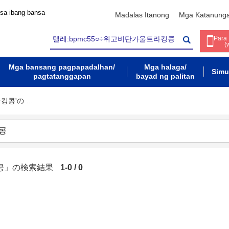
 sa ibang bansa
Madalas Itanong
Mga Katanung
Para
(
Mga bansang pagpapadalhan/
Mga halaga/
Simu
pagtatanggapan
bayad ng palitan
라킹콩'の …
킹콩」の検索結果
1-0 / 0