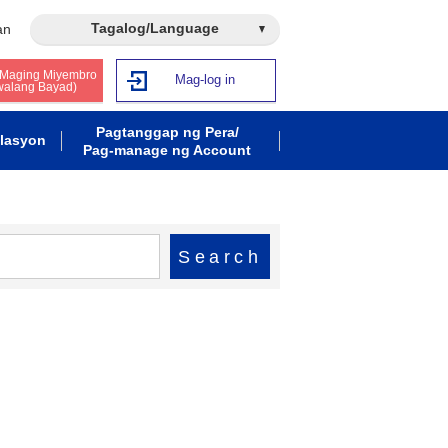
Tagalog/Language
an
 Maging Miyembro
Mag-log in
walang Bayad)
Pagtanggap ng Pera/
lasyon
Pag-manage ng Account
Search