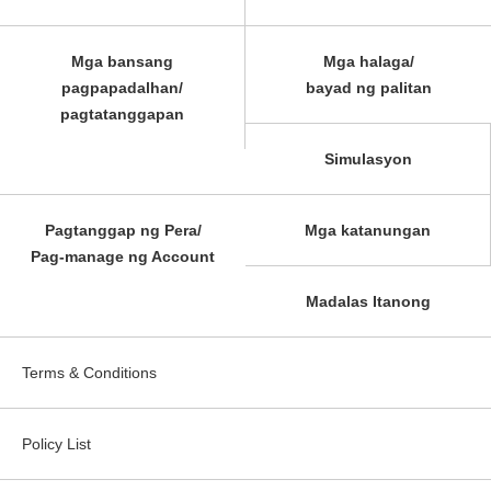
Mga bansang
Mga halaga/
pagpapadalhan/
bayad ng palitan
pagtatanggapan
Simulasyon
Pagtanggap ng Pera/
Mga katanungan
Pag-manage ng Account
Madalas Itanong
Terms & Conditions
Policy List