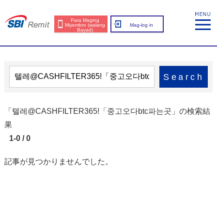
Para Maging
Miyembro (walang
Mag-log in
Bayad)
Search
「텔레@CASHFILTER365ǃ「중고오다btc파는곳」の検索結
果
1-0 / 0
記事が見つかりませんでした。