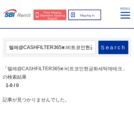
Para Maging
Miyembro (walang
Mag-log in
Bayad)
Search
「텔레@CASHFILTER365⨳:비트코인현금화세탁재테크」
の検索結果
1-0 / 0
記事が見つかりませんでした。