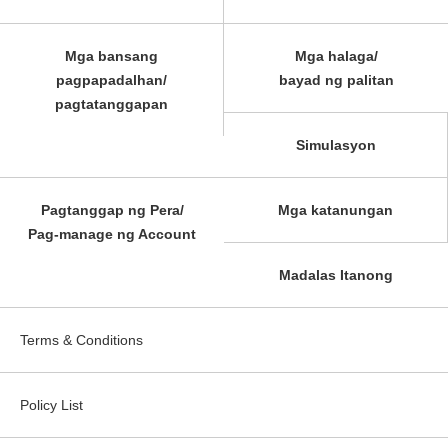
Mga bansang
Mga halaga/
pagpapadalhan/
bayad ng palitan
pagtatanggapan
Simulasyon
Pagtanggap ng Pera/
Mga katanungan
Pag-manage ng Account
Madalas Itanong
Terms & Conditions
Policy List