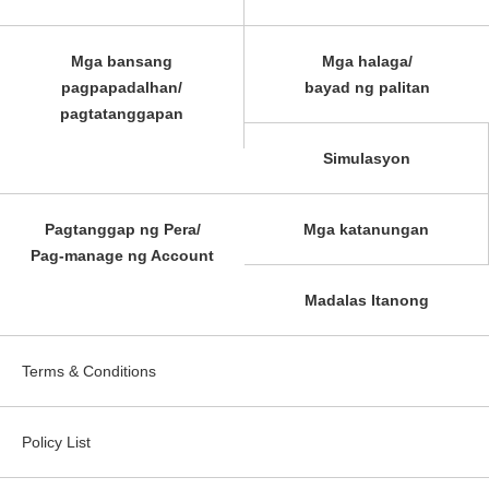
Mga bansang
Mga halaga/
pagpapadalhan/
bayad ng palitan
pagtatanggapan
Simulasyon
Pagtanggap ng Pera/
Mga katanungan
Pag-manage ng Account
Madalas Itanong
Terms & Conditions
Policy List