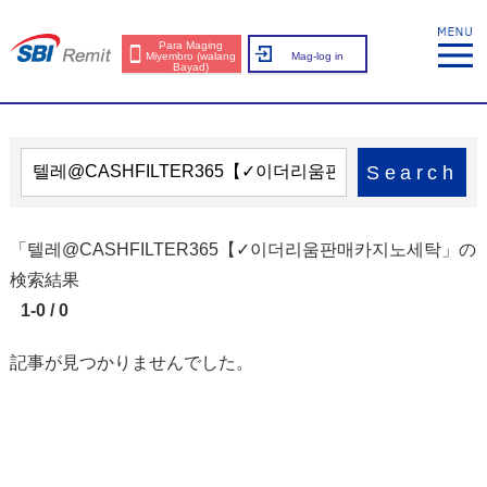
Para Maging
Miyembro (walang
Mag-log in
Bayad)
Search
「텔레@CASHFILTER365【✓이더리움판매카지노세탁」の
検索結果
1-0 / 0
記事が見つかりませんでした。