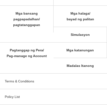
Mga bansang
Mga halaga/
pagpapadalhan/
bayad ng palitan
pagtatanggapan
Simulasyon
Pagtanggap ng Pera/
Mga katanungan
Pag-manage ng Account
Madalas Itanong
Terms & Conditions
Policy List