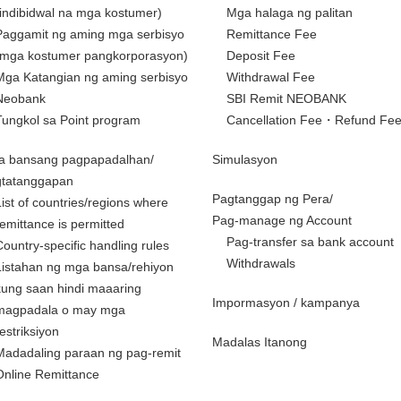
(indibidwal na mga kostumer)
Mga halaga ng palitan
Paggamit ng aming mga serbisyo
Remittance Fee
(mga kostumer pangkorporasyon)
Deposit Fee
Mga Katangian ng aming serbisyo
Withdrawal Fee
Neobank
SBI Remit NEOBANK
Tungkol sa Point program
Cancellation Fee・Refund Fe
a bansang pagpapadalhan/
Simulasyon
gtatanggapan
Pagtanggap ng Pera/
List of countries/regions where
Pag-manage ng Account
remittance is permitted
Pag-transfer sa bank account
Country-specific handling rules
Withdrawals
Listahan ng mga bansa/rehiyon
kung saan hindi maaaring
Impormasyon / kampanya
magpadala o may mga
restriksiyon
Madalas Itanong
Madadaling paraan ng pag-remit
Online Remittance