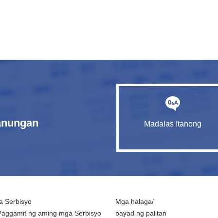
tanungan
Madalas Itanong
 Serbisyo
Mga halaga/
Paggamit ng aming mga Serbisyo
bayad ng palitan