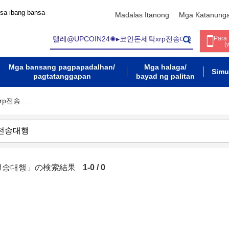
 sa ibang bansa
Madalas Itanong
Mga Katanung
Para
(
Mga bansang pagpapadalhan/
Mga halaga/
Simu
pagtatanggapan
bayad ng palitan
rp전송 …
rp전송대행」の検索結果
1-0 / 0