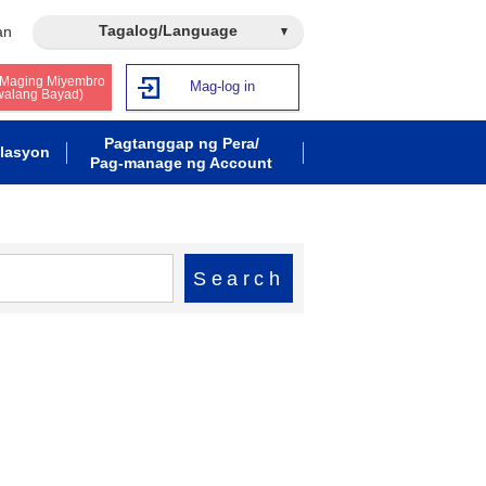
Tagalog/Language
an
 Maging Miyembro
Mag-log in
walang Bayad)
Pagtanggap ng Pera/
lasyon
Pag-manage ng Account
Search