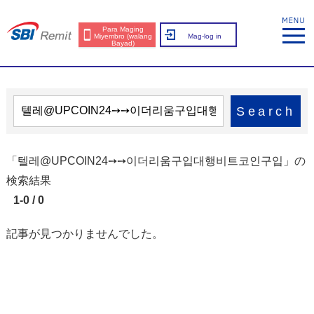
Para Maging
Miyembro (walang
Mag-log in
Bayad)
Search
「텔레@UPCOIN24➙➙이더리움구입대행비트코인구입」の
検索結果
1-0 / 0
記事が見つかりませんでした。