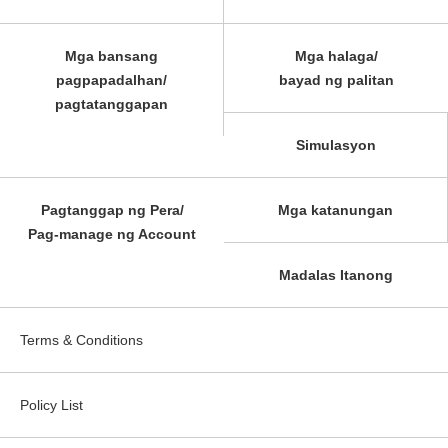
Mga bansang
Mga halaga/
pagpapadalhan/
bayad ng palitan
pagtatanggapan
Simulasyon
Pagtanggap ng Pera/
Mga katanungan
Pag-manage ng Account
Madalas Itanong
Terms & Conditions
Policy List