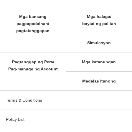
Mga bansang
Mga halaga/
pagpapadalhan/
bayad ng palitan
pagtatanggapan
Simulasyon
Pagtanggap ng Pera/
Mga katanungan
Pag-manage ng Account
Madalas Itanong
Terms & Conditions
Policy List