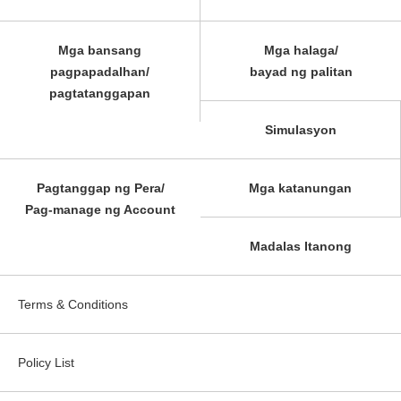
Mga bansang
Mga halaga/
pagpapadalhan/
bayad ng palitan
pagtatanggapan
Simulasyon
Pagtanggap ng Pera/
Mga katanungan
Pag-manage ng Account
Madalas Itanong
Terms & Conditions
Policy List