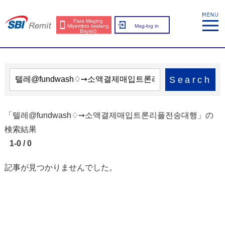
Para Maging
Miyembro (walang
Mag-log in
Bayad)
Search
「텔레@fundwash♢➙소액결제매입트론리플전송대행」の
検索結果
1-0 / 0
記事が見つかりませんでした。