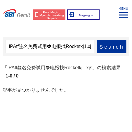
Para Maging
Miyembro (walang
Mag-log in
Bayad)
Search
「IPAtf签名免费试用🍓电报找Rocketkj1.xjs」の検索結果
1-0 / 0
記事が見つかりませんでした。