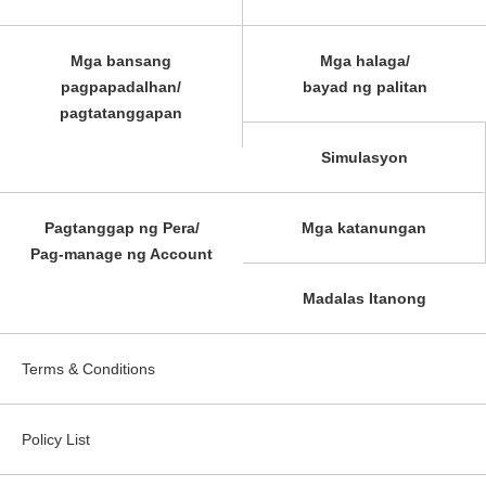
Mga bansang
Mga halaga/
pagpapadalhan/
bayad ng palitan
pagtatanggapan
Simulasyon
Pagtanggap ng Pera/
Mga katanungan
Pag-manage ng Account
Madalas Itanong
Terms & Conditions
Policy List