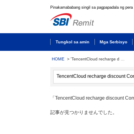
Pinakamababang singil sa pagpapadala ng pera
Tungkol sa amin
Mga Serbisyo
HOME
>
'TencentCloud recharge d …
「TencentCloud recharge discount 
記事が見つかりませんでした。