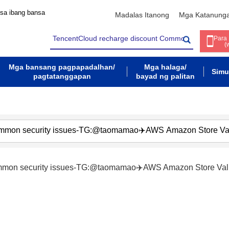
 sa ibang bansa
Madalas Itanong
Mga Katanung
Para
(
Mga bansang pagpapadalhan/
Mga halaga/
Simu
pagtatanggapan
bayad ng palitan
Common security issues-TG:@taomamao✈️AWS Amazon Store