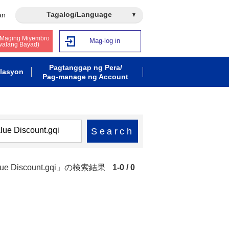
Tagalog/Language
an
 Maging Miyembro
Mag-log in
walang Bayad)
Pagtanggap ng Pera/
lasyon
Pag-manage ng Account
Search
 Value Discount.gqi」の検索結果
1-0 / 0