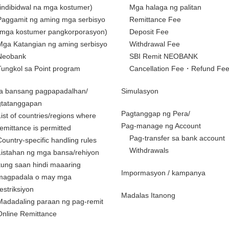
(indibidwal na mga kostumer)
Mga halaga ng palitan
Paggamit ng aming mga serbisyo
Remittance Fee
(mga kostumer pangkorporasyon)
Deposit Fee
Mga Katangian ng aming serbisyo
Withdrawal Fee
Neobank
SBI Remit NEOBANK
Tungkol sa Point program
Cancellation Fee・Refund Fe
a bansang pagpapadalhan/
Simulasyon
gtatanggapan
Pagtanggap ng Pera/
List of countries/regions where
Pag-manage ng Account
remittance is permitted
Pag-transfer sa bank account
Country-specific handling rules
Withdrawals
Listahan ng mga bansa/rehiyon
kung saan hindi maaaring
Impormasyon / kampanya
magpadala o may mga
restriksiyon
Madalas Itanong
Madadaling paraan ng pag-remit
Online Remittance