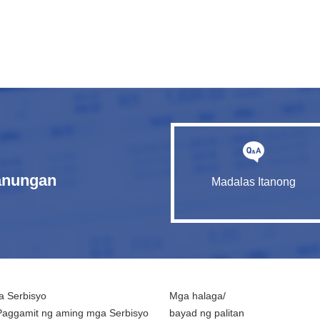
tanungan
Madalas Itanong
 Serbisyo
Mga halaga/
Paggamit ng aming mga Serbisyo
bayad ng palitan