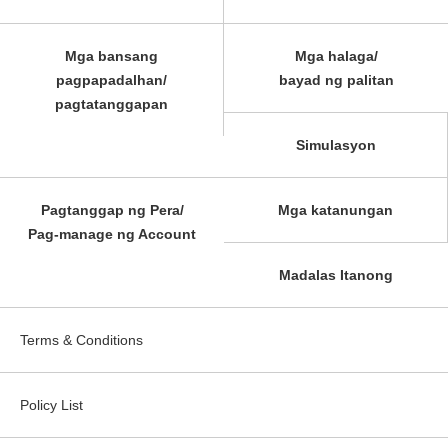
Mga bansang
Mga halaga/
pagpapadalhan/
bayad ng palitan
pagtatanggapan
Simulasyon
Pagtanggap ng Pera/
Mga katanungan
Pag-manage ng Account
Madalas Itanong
Terms & Conditions
Policy List