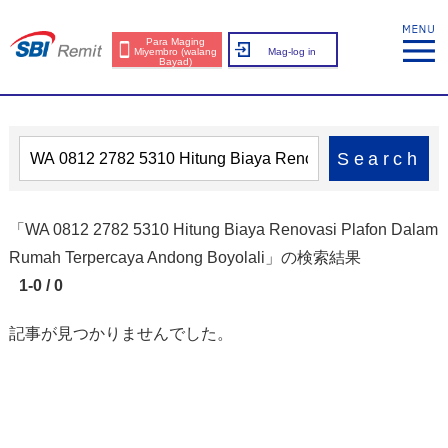
Para Maging
Miyembro (walang
Mag-log in
Bayad)
Search
「WA 0812 2782 5310 Hitung Biaya Renovasi Plafon Dalam
Rumah Terpercaya Andong Boyolali」の検索結果
1-0 / 0
記事が見つかりませんでした。