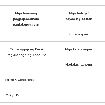
Mga bansang
Mga halaga/
pagpapadalhan/
bayad ng palitan
pagtatanggapan
Simulasyon
Pagtanggap ng Pera/
Mga katanungan
Pag-manage ng Account
Madalas Itanong
Terms & Conditions
Policy List