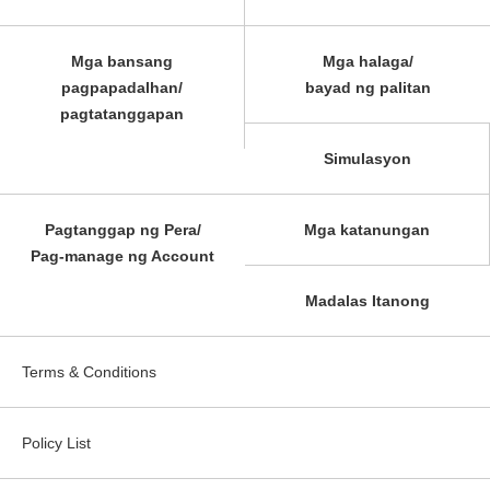
Mga bansang
Mga halaga/
pagpapadalhan/
bayad ng palitan
pagtatanggapan
Simulasyon
Pagtanggap ng Pera/
Mga katanungan
Pag-manage ng Account
Madalas Itanong
Terms & Conditions
Policy List