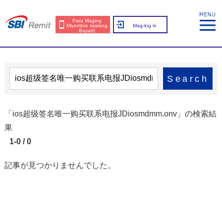
Para Maging
Miyembro (walang
Mag-log in
Bayad)
Search
「ios超级签名唯一购买联系电报JDiosmdmm.onv」の検索結
果
1-0 / 0
記事が見つかりませんでした。