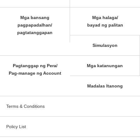
Mga bansang
Mga halaga/
pagpapadalhan/
bayad ng palitan
pagtatanggapan
Simulasyon
Pagtanggap ng Pera/
Mga katanungan
Pag-manage ng Account
Madalas Itanong
Terms & Conditions
Policy List