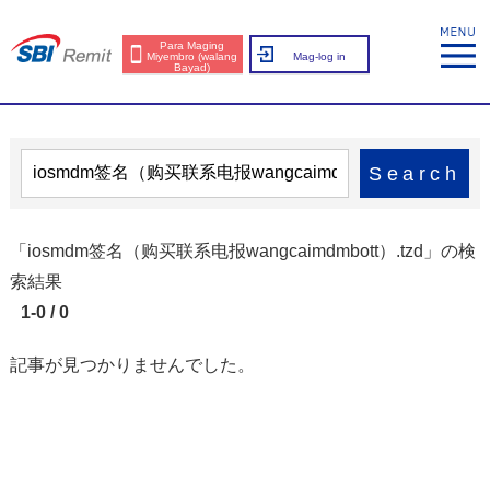
Para Maging
Miyembro (walang
Mag-log in
Bayad)
Search
「iosmdm签名（购买联系电报wangcaimdmbott）.tzd」の検
索結果
1-0 / 0
記事が見つかりませんでした。