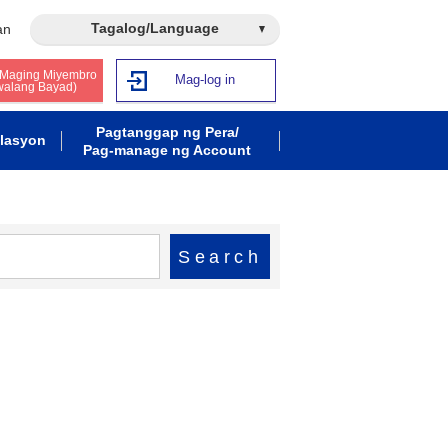
Tagalog/Language
an
 Maging Miyembro
Mag-log in
walang Bayad)
Pagtanggap ng Pera/
lasyon
Pag-manage ng Account
Search