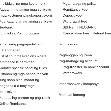
(indibidwal na mga kostumer)
Mga halaga ng palitan
Paggamit ng aming mga serbisyo
Remittance Fee
(mga kostumer pangkorporasyon)
Deposit Fee
Mga Katangian ng aming serbisyo
Withdrawal Fee
Neobank
SBI Remit NEOBANK
Tungkol sa Point program
Cancellation Fee・Refund Fe
a bansang pagpapadalhan/
Simulasyon
gtatanggapan
Pagtanggap ng Pera/
List of countries/regions where
Pag-manage ng Account
remittance is permitted
Pag-transfer sa bank account
Country-specific handling rules
Withdrawals
Listahan ng mga bansa/rehiyon
kung saan hindi maaaring
Impormasyon / kampanya
magpadala o may mga
restriksiyon
Madalas Itanong
Madadaling paraan ng pag-remit
Online Remittance