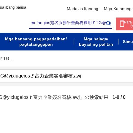
 sa ibang bansa
Madalas Itanong
Mga Katanung
Para
(
Mga bansang pagpapadalhan/
Mga halaga/
Simu
pagtatanggapan
bayad ng palitan
TG …
G@yixiugeios🚩富力企業簽名審核.awj」の検索結果
1-0 / 0