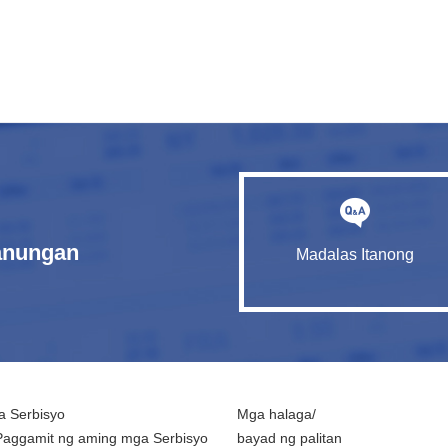
tanungan
Madalas Itanong
 Serbisyo
Mga halaga/
Paggamit ng aming mga Serbisyo
bayad ng palitan