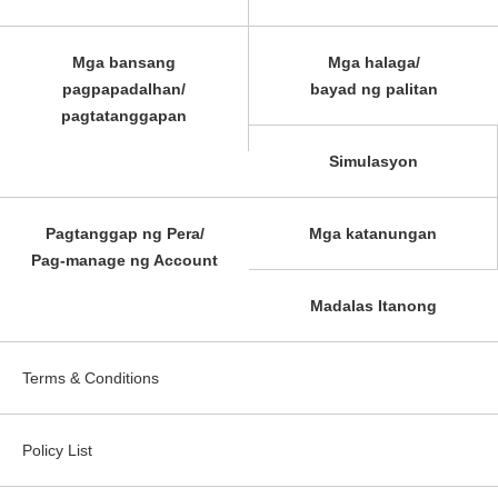
Mga bansang
Mga halaga/
pagpapadalhan/
bayad ng palitan
pagtatanggapan
Simulasyon
Pagtanggap ng Pera/
Mga katanungan
Pag-manage ng Account
Madalas Itanong
Terms & Conditions
Policy List