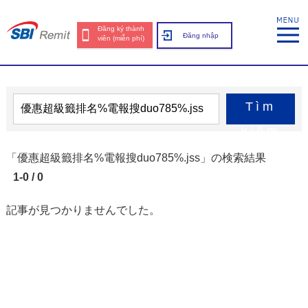
Đăng ký thành
Đăng nhập
viên (miễn phí)
Tìm
kiếm
「優惠超級籤排名%電報搜duo785%.jss」の検索結果
1-0 / 0
記事が見つかりませんでした。