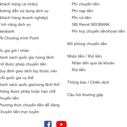
(khách hàng cá nhân)
Phí chuyển tiền
Hướng dẫn sử dụng dịch vụ
Phí nạp tiền
(khách hàng doanh nghiệp)
Phí rút tiền
Tính năng dịch vụ
SBI Remit NEOBANK
Neobank
Phí hủy chuyển tiền/hoàn tiền
Về Chương trình Point
Mô phỏng chuyển tiền
c gia gửi / nhận
Nhận tiền / Rút tiền
Danh sách quốc gia /vùng lãnh
Nhận tiền qua tài khoản
thổ được phép chuyển tiền
Rút tiền
Quy định giao dịch tùy thuộc vào
mỗi quốc gia cụ thể
Thông báo / Chiến dịch
Danh sách quốc gia/vùng lãnh thổ
không được phép hoặc hạn chế
Câu hỏi thường gặp
chuyển tiền
Phương thức chuyển tiền dễ dàng
Chuyển tiền trực tuyến