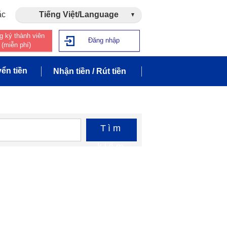
ắc
Tiếng Việt/Language
g ký thành viên
Đăng nhập
(miễn phí)
ển tiền
Nhận tiền / Rút tiền
Tìm
kiếm