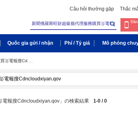
Câu hỏi thường gặp
Thắc m
Đăn
Quốc gia gửi / nhận
Phí / Tỷ giá
Mô phỏng chuy
🥇電報搜Cd …
Cdncloudxiyan.qov」の検索結果
1-0 / 0