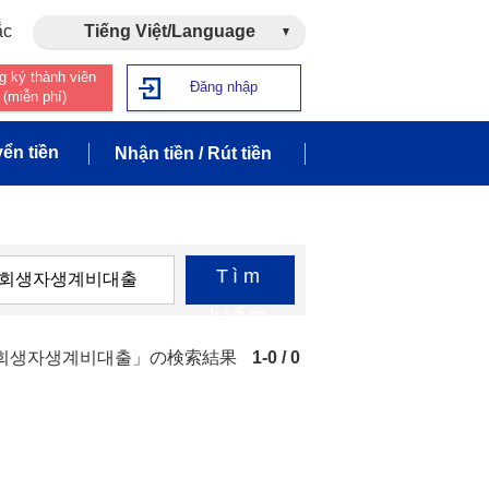
ắc
Tiếng Việt/Language
g ký thành viên
Đăng nhập
(miễn phí)
ển tiền
Nhận tiền / Rút tiền
Tìm
kiếm
개인회생자생계비대출」の検索結果
1-0 / 0