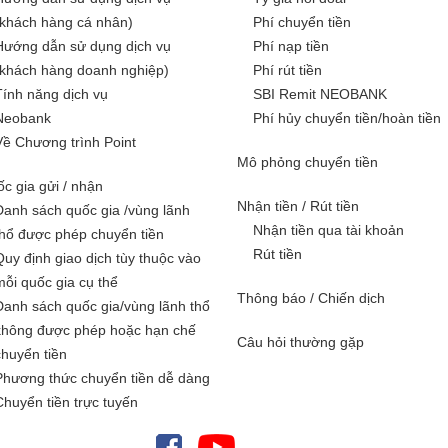
(khách hàng cá nhân)
Phí chuyển tiền
Hướng dẫn sử dụng dịch vụ
Phí nạp tiền
(khách hàng doanh nghiệp)
Phí rút tiền
Tính năng dịch vụ
SBI Remit NEOBANK
Neobank
Phí hủy chuyển tiền/hoàn tiền
Về Chương trình Point
Mô phỏng chuyển tiền
c gia gửi / nhận
Nhận tiền / Rút tiền
Danh sách quốc gia /vùng lãnh
Nhận tiền qua tài khoản
thổ được phép chuyển tiền
Rút tiền
Quy định giao dịch tùy thuộc vào
mỗi quốc gia cụ thể
Thông báo / Chiến dịch
Danh sách quốc gia/vùng lãnh thổ
không được phép hoặc hạn chế
Câu hỏi thường gặp
chuyển tiền
Phương thức chuyển tiền dễ dàng
Chuyển tiền trực tuyến