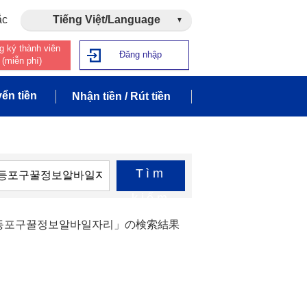
ắc
Tiếng Việt/Language
g ký thành viên
Đăng nhập
(miễn phí)
ển tiền
Nhận tiền / Rút tiền
Tìm
kiếm
 영등포구꿀정보알바일자리」の検索結果