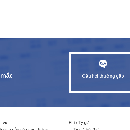
c mắc
Câu hỏi thường gặp
h vụ
Phí / Tỷ giá
Hướng dẫn sử dụng dịch vụ
Tỷ giá hối đoái