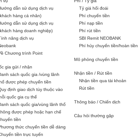
h vụ
Phí / Tỷ giá
Hướng dẫn sử dụng dịch vụ
Tỷ giá hối đoái
(khách hàng cá nhân)
Phí chuyển tiền
Hướng dẫn sử dụng dịch vụ
Phí nạp tiền
(khách hàng doanh nghiệp)
Phí rút tiền
Tính năng dịch vụ
SBI Remit NEOBANK
Neobank
Phí hủy chuyển tiền/hoàn tiền
Về Chương trình Point
Mô phỏng chuyển tiền
c gia gửi / nhận
Nhận tiền / Rút tiền
Danh sách quốc gia /vùng lãnh
Nhận tiền qua tài khoản
thổ được phép chuyển tiền
Rút tiền
Quy định giao dịch tùy thuộc vào
mỗi quốc gia cụ thể
Thông báo / Chiến dịch
Danh sách quốc gia/vùng lãnh thổ
không được phép hoặc hạn chế
Câu hỏi thường gặp
chuyển tiền
Phương thức chuyển tiền dễ dàng
Chuyển tiền trực tuyến