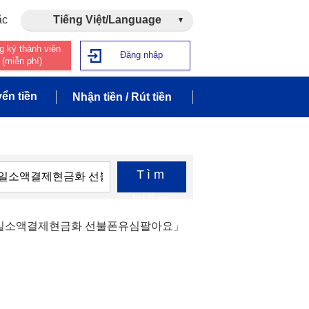
ắc
Tiếng Việt/Language
g ký thành viên
Đăng nhập
(miễn phí)
ển tiền
Nhận tiền / Rút tiền
Tìm
kiếm
바일소액결제현금화 선불폰유심팔아요」