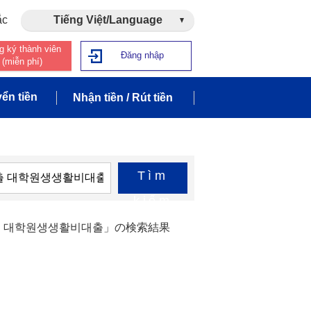
ắc
Tiếng Việt/Language
g ký thành viên
Đăng nhập
(miễn phí)
ển tiền
Nhận tiền / Rút tiền
Tìm
kiếm
대출 대학원생생활비대출」の検索結果