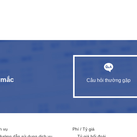
c mắc
Câu hỏi thường gặp
h vụ
Phí / Tỷ giá
Hướng dẫn sử dụng dịch vụ
Tỷ giá hối đoái