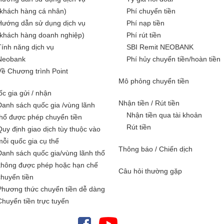
(khách hàng cá nhân)
Phí chuyển tiền
Hướng dẫn sử dụng dịch vụ
Phí nạp tiền
(khách hàng doanh nghiệp)
Phí rút tiền
Tính năng dịch vụ
SBI Remit NEOBANK
Neobank
Phí hủy chuyển tiền/hoàn tiền
Về Chương trình Point
Mô phỏng chuyển tiền
c gia gửi / nhận
Nhận tiền / Rút tiền
Danh sách quốc gia /vùng lãnh
Nhận tiền qua tài khoản
thổ được phép chuyển tiền
Rút tiền
Quy định giao dịch tùy thuộc vào
mỗi quốc gia cụ thể
Thông báo / Chiến dịch
Danh sách quốc gia/vùng lãnh thổ
không được phép hoặc hạn chế
Câu hỏi thường gặp
chuyển tiền
Phương thức chuyển tiền dễ dàng
Chuyển tiền trực tuyến