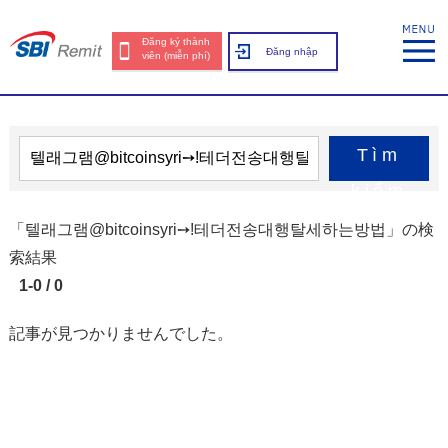
Đăng ký thành
Đăng nhập
viên (miễn phí)
Tìm
kiếm
「텔래그램@bitcoinsyri➙ǃ테더전송대행탈세하는방법」の検
索結果
1-0 / 0
記事が見つかりませんでした。