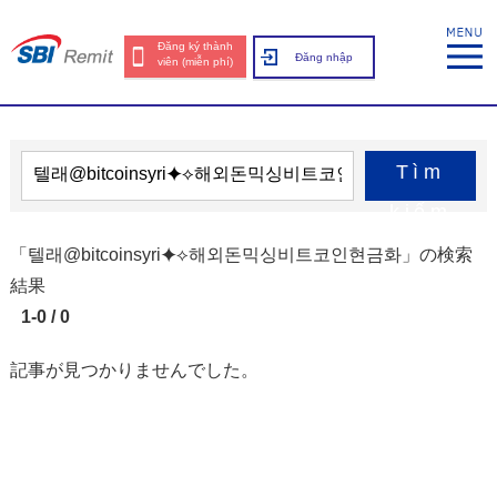
Đăng ký thành
Đăng nhập
viên (miễn phí)
Tìm
kiếm
「텔래@bitcoinsyri⯌⟡해외돈믹싱비트코인현금화」の検索
結果
1-0 / 0
記事が見つかりませんでした。