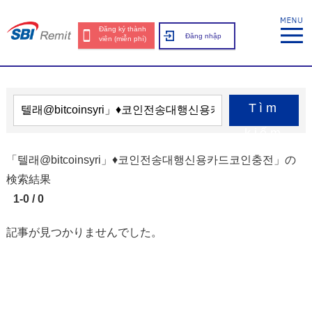
Đăng ký thành
Đăng nhập
viên (miễn phí)
Tìm
kiếm
「텔래@bitcoinsyri」♦코인전송대행신용카드코인충전」の
検索結果
1-0 / 0
記事が見つかりませんでした。