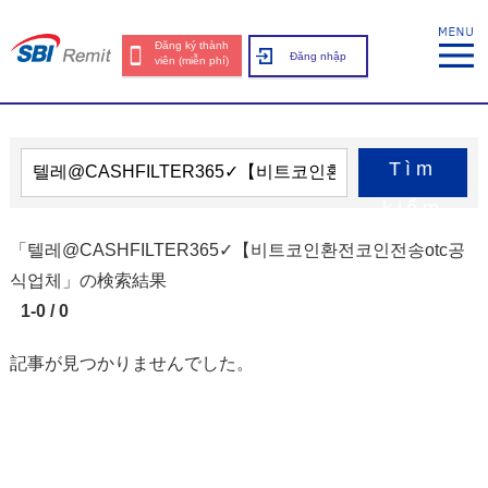
Đăng ký thành
Đăng nhập
viên (miễn phí)
Tìm
kiếm
「텔레@CASHFILTER365✓【비트코인환전코인전송otc공
식업체」の検索結果
1-0 / 0
記事が見つかりませんでした。