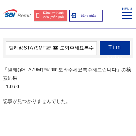
Đăng ký thành
Đăng nhập
viên (miễn phí)
Tìm
kiếm
「텔레@STA79M†☏ ☎ 도와주세요복수해드립니다」の検
索結果
1-0 / 0
記事が見つかりませんでした。