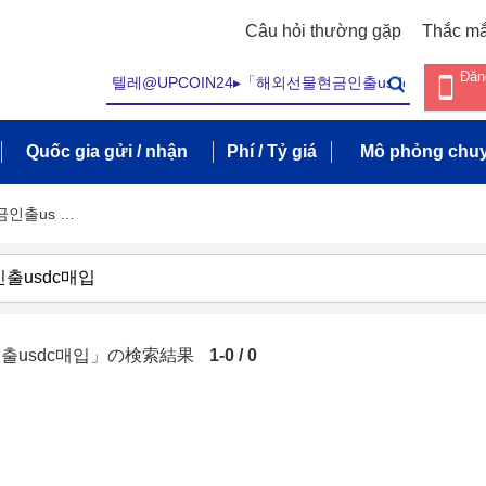
Câu hỏi thường gặp
Thắc m
Đăn
Quốc gia gửi / nhận
Phí / Tỷ giá
Mô phỏng chuy
금인출us …
인출usdc매입」の検索結果
1-0 / 0