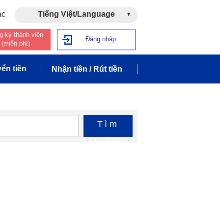
ắc
Tiếng Việt/Language
g ký thành viên
Đăng nhập
(miễn phí)
ển tiền
Nhận tiền / Rút tiền
Tìm
kiếm