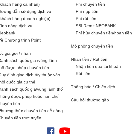
(khách hàng cá nhân)
Phí chuyển tiền
Hướng dẫn sử dụng dịch vụ
Phí nạp tiền
(khách hàng doanh nghiệp)
Phí rút tiền
Tính năng dịch vụ
SBI Remit NEOBANK
Neobank
Phí hủy chuyển tiền/hoàn tiền
Về Chương trình Point
Mô phỏng chuyển tiền
c gia gửi / nhận
Nhận tiền / Rút tiền
Danh sách quốc gia /vùng lãnh
Nhận tiền qua tài khoản
thổ được phép chuyển tiền
Rút tiền
Quy định giao dịch tùy thuộc vào
mỗi quốc gia cụ thể
Thông báo / Chiến dịch
Danh sách quốc gia/vùng lãnh thổ
không được phép hoặc hạn chế
Câu hỏi thường gặp
chuyển tiền
Phương thức chuyển tiền dễ dàng
Chuyển tiền trực tuyến