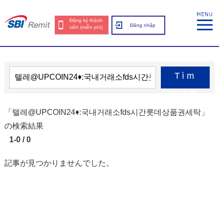
Đăng ký thành
Đăng nhập
viên (miễn phí)
Tìm
kiếm
「텔레@UPCOIN24♦:국내거래소fds시간롯데상품권세탁」
の検索結果
1-0 / 0
記事が見つかりませんでした。