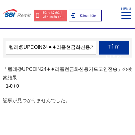
Đăng ký thành
Đăng nhập
viên (miễn phí)
Tìm
kiếm
「텔레@UPCOIN24⯌⯌리플현금화신용카드코인전송」の検
索結果
1-0 / 0
記事が見つかりませんでした。