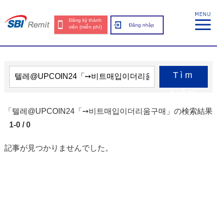
Đăng ký thành
Đăng nhập
viên (miễn phí)
Tìm
kiếm
「텔레@UPCOIN24「➙비트매입이더리움구매」の検索結果
1-0 / 0
記事が見つかりませんでした。