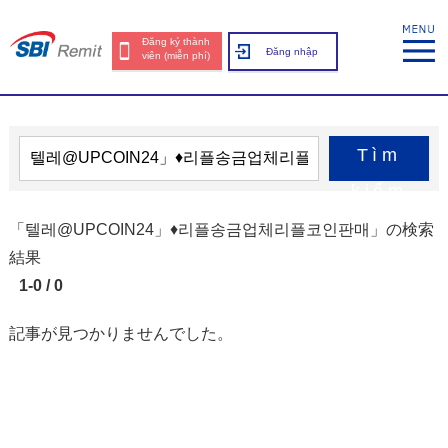
Đăng ký thành
Đăng nhập
viên (miễn phí)
Tìm
kiếm
「텔레@UPCOIN24」♦리플송금업체리플코인판매」の検索
結果
1-0 / 0
記事が見つかりませんでした。